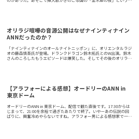
のがあった。あそこで挿入歌がきのこ帝国の「金木犀の夜」というの
もよかった。あちこちオードリーもそうだけど、曲選が刺さ...
オリラジ喧嘩の音源公開はなぜナインティナイン
ANNだったのか？
「ナインティナインのオールナイトニッポン」に、オリエンタルラジ
オの藤森慎吾氏が登場。ドランクドラゴン鈴木拓氏とのW出演。鈴木
さんのころしたもうエピソードは爆笑した。そしてその後のオリラジ
喧嘩のくだりも、世代的に胸熱であった。そして同時期に「...
【アラフォーによる感想】オードリーのANN in
東京ドーム
オードリーのANN in 東京ドーム、配信で観た直後です。17:30からは
じまって、21:00を余裕で過ぎたあたりで終了。いやーあの伝説の回
ばりに、興奮冷めやらないですね。アラフォー男による感想家で一人
で見ました。奥さんは仕事で帰ってこない...