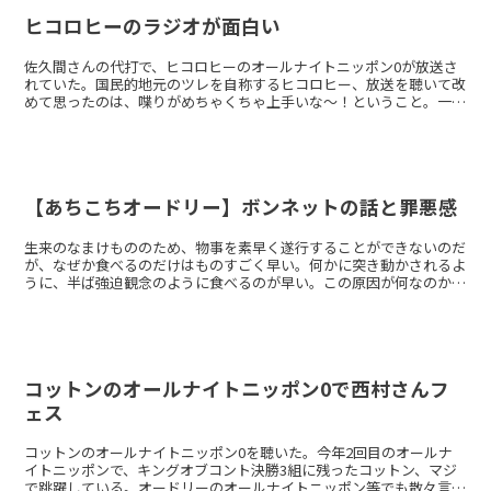
ヒコロヒーのラジオが面白い
佐久間さんの代打で、ヒコロヒーのオールナイトニッポン0が放送さ
れていた。国民的地元のツレを自称するヒコロヒー、放送を聴いて改
めて思ったのは、喋りがめちゃくちゃ上手いな～！ということ。一人
ラジオでしかも代打で、あんなにエピソードが出てくるのが...
【あちこちオードリー】ボンネットの話と罪悪感
生来のなまけもののため、物事を素早く遂行することができないのだ
が、なぜか食べるのだけはものすごく早い。何かに突き動かされるよ
うに、半ば強迫観念のように食べるのが早い。この原因が何なのかず
っと分からなかったのだが、あちこちオードリーを観ていて...
コットンのオールナイトニッポン0で西村さんフ
ェス
コットンのオールナイトニッポン0を聴いた。今年2回目のオールナ
イトニッポンで、キングオブコント決勝3組に残ったコットン、マジ
で跳躍している。オードリーのオールナイトニッポン等でも散々言っ