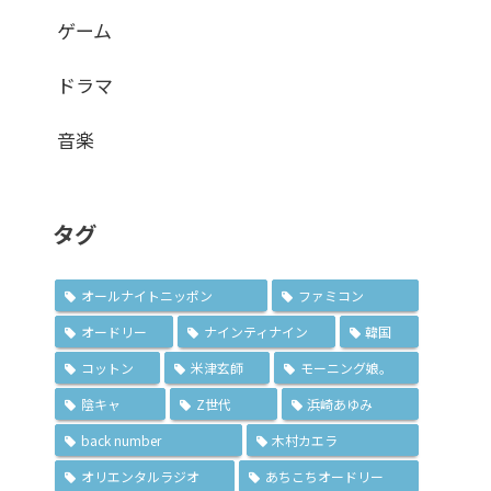
ゲーム
ドラマ
音楽
タグ
オールナイトニッポン
ファミコン
オードリー
ナインティナイン
韓国
コットン
米津玄師
モーニング娘。
陰キャ
Z世代
浜崎あゆみ
back number
木村カエラ
オリエンタルラジオ
あちこちオードリー